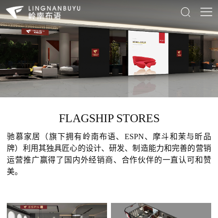




首页
关于

产品
材料世界
岭南布语
实体店
ESPN
FLAGSHIP STORES
新闻
MODOU摩斗
驰慕家居（旗下拥有岭南布语、ESPN、摩斗和茉与昕品
联系
茉与昕
牌）利用其独具匠心的设计、研发、制造能力和完善的营销
运营推广赢得了国内外经销商、合作伙伴的一直认可和赞
美。