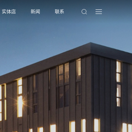




实体店
新闻
联系
N
艺