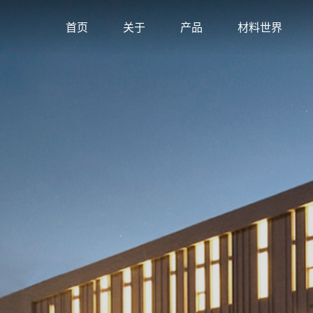
产品系列
首页
关于
产品
材料世界
ESP
南布语
高端布
BUYU - 布艺沙发