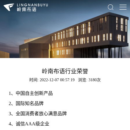




首页
关于

产品
材料世界
岭南布语
实体店
ESPN
岭南布语行业荣誉
新闻
MODOU摩斗
时间: 2022-12-07 00:57:19
浏览: 3180次
联系
茉与昕
1、中国自主创新产品
2、国际知名品牌
3、全国消费者放心满意品牌
4、诚信AAA级企业